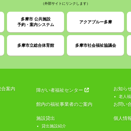
（外部サイトにリンクします）
多摩市 公共施設
アクアブルー多摩
予約・案内システム
多摩市立総合体育館
多摩市社会福祉協議会
総合案内
お知ら
障がい者福祉センター
老人福
館内の福祉事業者のご案内
お問い
施設貸出
個人情
貸出施設紹介