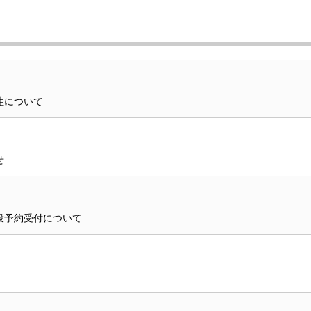
性について
せ
設予約受付について