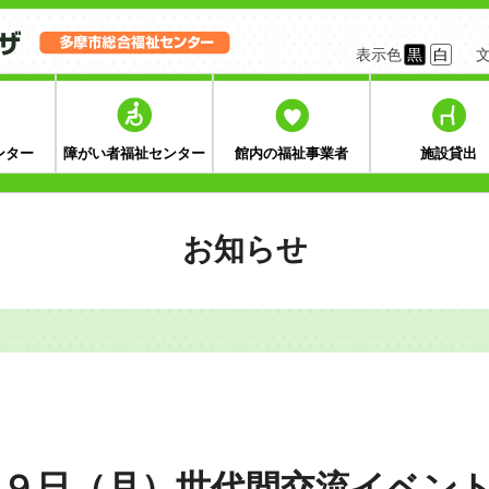
表示色
黒
白
ンター
障がい者福祉センター
館内の福祉事業者
施設貸出
お知らせ
２９日（月）世代間交流イベン