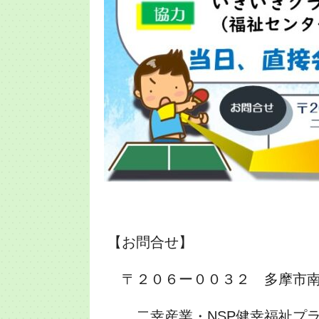
【お問合せ】
〒２０６ー００３２ 多摩市
二幸産業・NSP健幸福祉プラ