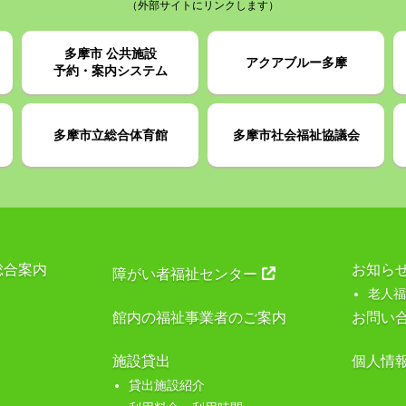
（外部サイトにリンクします）
多摩市 公共施設
アクアブルー多摩
予約・案内システム
多摩市立総合体育館
多摩市社会福祉協議会
総合案内
お知ら
障がい者福祉センター
老人福
館内の福祉事業者のご案内
お問い
施設貸出
個人情
貸出施設紹介