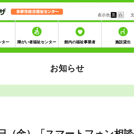
表示色
黒
白
ンター
障がい者福祉センター
館内の福祉事業者
施設貸出
お知らせ
0日（金）「スマートフォン相