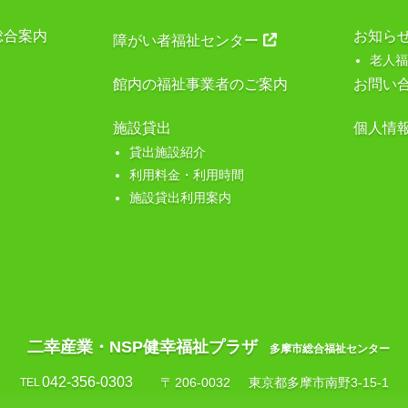
総合案内
お知ら
障がい者福祉センター
老人福
館内の福祉事業者のご案内
お問い
施設貸出
個人情
貸出施設紹介
利用料金・利用時間
施設貸出利用案内
二幸産業・NSP健幸福祉プラザ
多摩市総合福祉センター
042-356-0303
〒
206-0032
東京都多摩市南野3-15-1
TEL