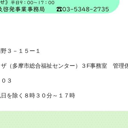
南野３－１５ー１
ザ（多摩市総合福祉センター）３F事務室 管理
３０３
を除く８時３０分～１７時